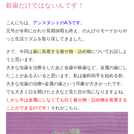
銀歯だけではないんです！
こんにちは。
アシスタントのA.Sです。
元号が令和にかわり長期休暇も終え、のんびりモードからや
っと生活リズムを取り戻してきました。
さて、今回は
歯に装着する被せ物・詰め物
についてお話しよ
うと思います。
大きな虫歯を治療をしたあと金歯や銀歯など、金属の歯にし
たことがある人いると思います。私は歯科助手を始める前、
大きな虫歯の治療=金属の歯という印象が大きかったです。
でも大きく口を開けたときなど見た目が気になりますよね。
しかし今は金属にしなくても白く被せ物・詰め物を装着する
ことができるのです！
それがこちら。