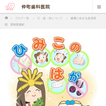
ホーム
ブログ一覧
口・歯・体について
健康に生きる必須習
慣 周智郡森町