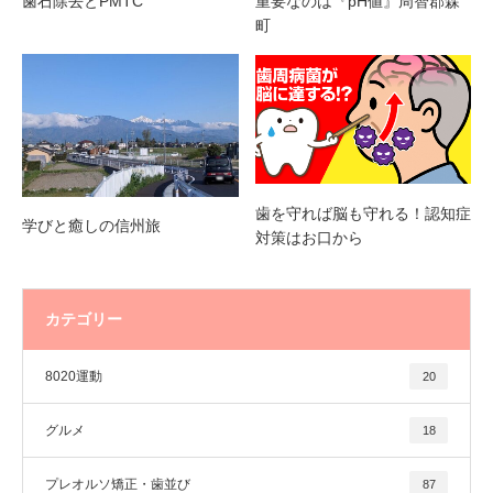
歯石除去とPMTC
重要なのは『pH値』周智郡森
町
歯を守れば脳も守れる！認知症
学びと癒しの信州旅
対策はお口から
カテゴリー
8020運動
20
グルメ
18
プレオルソ矯正・歯並び
87