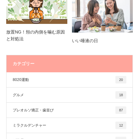
放置NG！頬の内側を噛む原因
と対処法
いい唾液の日
カテゴリー
8020運動
20
グルメ
18
プレオルソ矯正・歯並び
87
ミラクルデンチャー
12