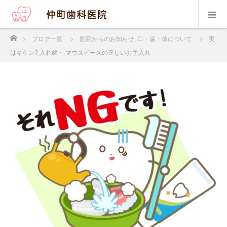
ホーム
ブログ一覧
医院からのお知らせ
,
口・歯・体について
実
はキケン? 入れ歯・ マウスピースの正しいお手入れ