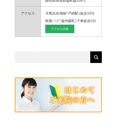
静岡県周智郡森町森334-1
アクセス
天竜浜名湖線｢戸綿駅｣徒歩10分
秋葉バス｢遠州森町｣下車徒歩2分
アクセス詳細