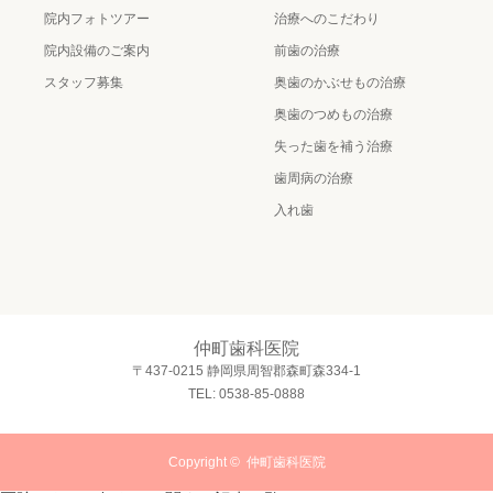
院内フォトツアー
治療へのこだわり
院内設備のご案内
前歯の治療
スタッフ募集
奥歯のかぶせもの治療
奥歯のつめもの治療
失った歯を補う治療
歯周病の治療
入れ歯
仲町歯科医院
〒437-0215 静岡県周智郡森町森334-1
TEL: 0538-85-0888
Copyright ©
仲町歯科医院