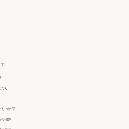
いて
療
だわり
せもの治療
もの治療