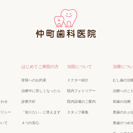
はじめてご来院の方
当院について
治療につ
皆様へのお約束
ドクター紹介
むし歯の治
治療中に苦しくなったら
院内フォトツアー
治療へのこ
合わせ
診療方針
院内設備のご案内
前歯の治療
ポリシー
「知りたい」に答えます
スタッフ募集
奥歯のかぶ
ついて
４つの安心
奥歯のつめ