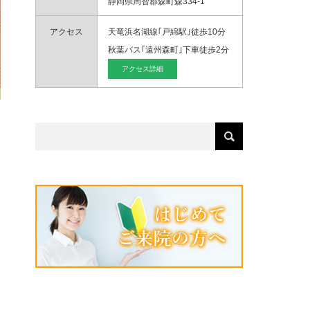
静岡県周智郡森町森334-1
アクセス
天竜浜名湖線｢戸綿駅｣徒歩10分
秋葉バス｢遠州森町｣下車徒歩2分
アクセス詳細