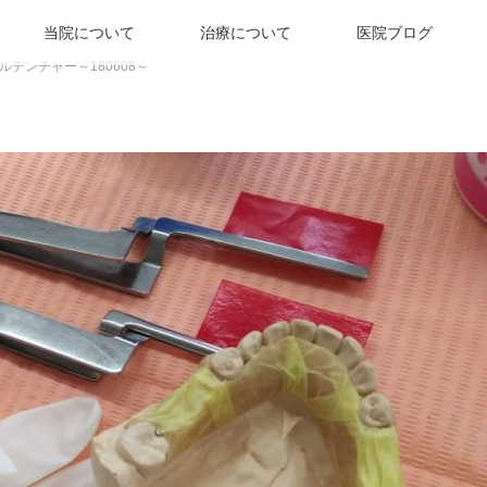
当院について
治療について
医院ブログ
ルデンチャー～180608～