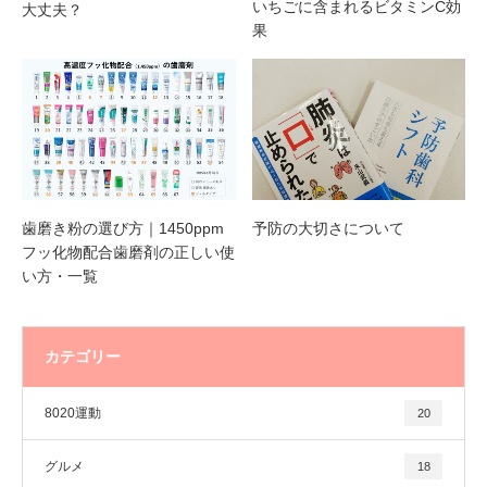
いちごに含まれるビタミンC効
大丈夫？
果
歯磨き粉の選び方｜1450ppm
予防の大切さについて
フッ化物配合歯磨剤の正しい使
い方・一覧
カテゴリー
8020運動
20
グルメ
18