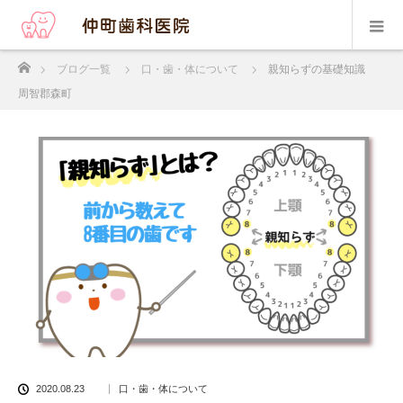
ホーム
ブログ一覧
口・歯・体について
親知らずの基礎知識
周智郡森町
2020.08.23
口・歯・体について