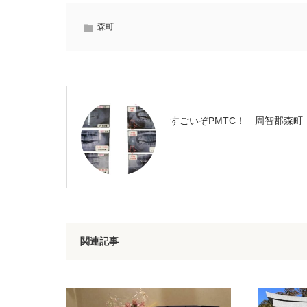
森町
すごいぞPMTC！ 周智郡森町
関連記事