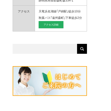
静岡県周智郡森町森334-1
アクセス
天竜浜名湖線｢戸綿駅｣徒歩10分
秋葉バス｢遠州森町｣下車徒歩2分
アクセス詳細