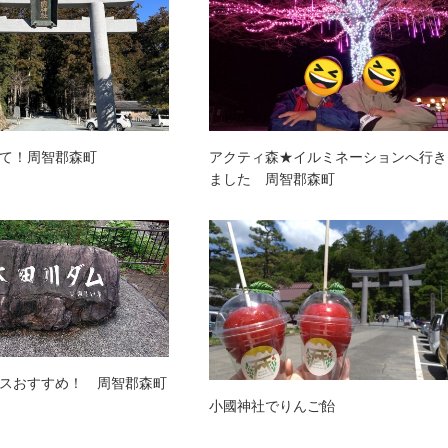
て！周智郡森町
アクティ森★イルミネーションへ行き
ました 周智郡森町
スおすすめ！ 周智郡森町
小國神社でりんご飴