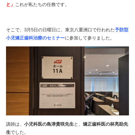
と」
これが私たちの任務です。
そこで、3月5日の日曜日に、東京八重洲口で行われた
予防型
小児矯正歯科治療のセミナー
に参加して参りました。
講師は、
小児科医の島津貴咲先生
と、
矯正歯科医の林亮助先
生
でした。