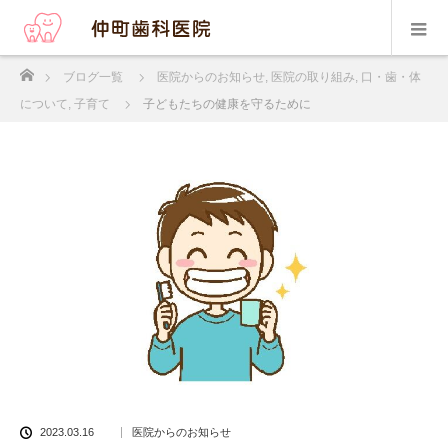
ホーム
ブログ一覧
医院からのお知らせ
,
医院の取り組み
,
口・歯・体
について
,
子育て
子どもたちの健康を守るために
2023.03.16
医院からのお知らせ