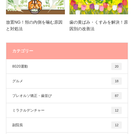
放置NG！頬の内側を噛む原因
歯の黄ばみ・くすみを解決！原
と対処法
因別の改善法
カテゴリー
8020運動
20
グルメ
18
プレオルソ矯正・歯並び
87
ミラクルデンチャー
12
副院長
12