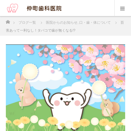
ホーム
ブログ一覧
医院からのお知らせ
,
口・歯・体について
百
害あって一利なし！タバコで歯が無くなる!?