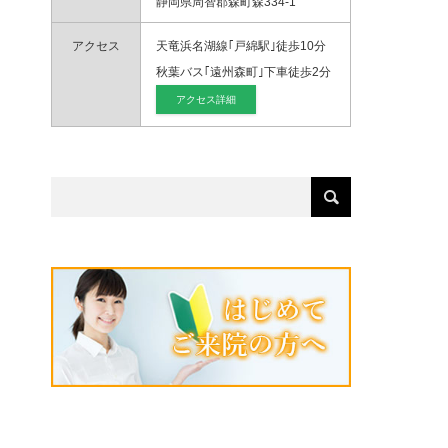
静岡県周智郡森町森334-1
アクセス
天竜浜名湖線｢戸綿駅｣徒歩10分
秋葉バス｢遠州森町｣下車徒歩2分
アクセス詳細