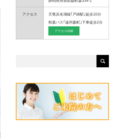
静岡県周智郡森町森334-1
アクセス
天竜浜名湖線｢戸綿駅｣徒歩10分
秋葉バス｢遠州森町｣下車徒歩2分
アクセス詳細