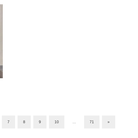
7
8
9
10
…
71
»