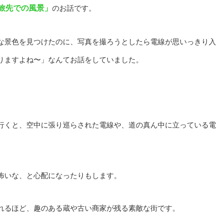
旅先での⾵景」
のお話です。
な景⾊を⾒つけたのに、写真を撮ろうとしたら電線が思いっきり⼊
りますよね〜」なんてお話をしていました。
⾏くと、空中に張り巡らされた電線や、道の真ん中に⽴っている電
怖いな、と⼼配になったりもします。
れるほど、趣のある蔵や古い商家が残る素敵な街です。