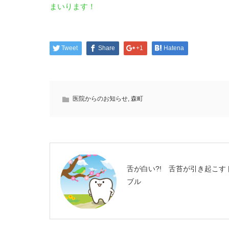
まいります！
Tweet
Share
+1
Hatena
医院からのお知らせ
,
森町
舌が白い?! 舌苔が引き起こす
ブル