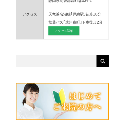
静岡県周智郡森町森334-1
アクセス
天竜浜名湖線｢戸綿駅｣徒歩10分
秋葉バス｢遠州森町｣下車徒歩2分
アクセス詳細