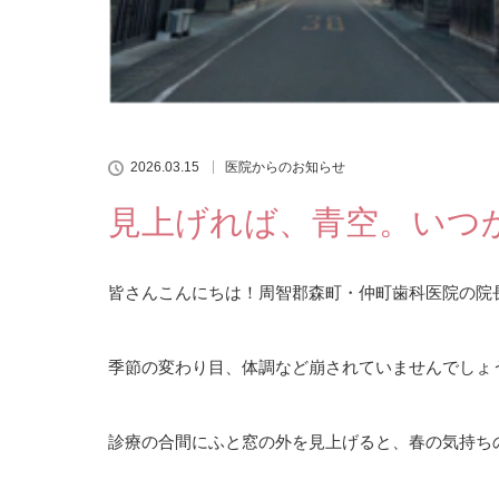
2026.03.15
医院からのお知らせ
⾒上げれば、⻘空。いつ
皆さんこんにちは！周智郡森町・仲町⻭科医院の院
季節の変わり⽬、体調など崩されていませんでしょ
診療の合間にふと窓の外を⾒上げると、春の気持ち