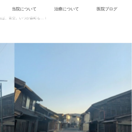
当院について
治療について
医院ブログ
れば、⻘空。いつか森町も…！