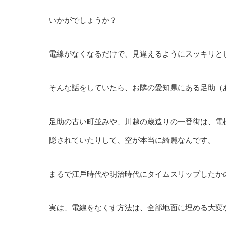
いかがでしょうか？
電線がなくなるだけで、⾒違えるようにスッキリと
そんな話をしていたら、お隣の愛知県にある⾜助（
⾜助の古い町並みや、川越の蔵造りの⼀番街は、電
隠されていたりして、空が本当に綺麗なんです。
まるで江⼾時代や明治時代にタイムスリップしたか
実は、電線をなくす⽅法は、全部地⾯に埋める⼤変