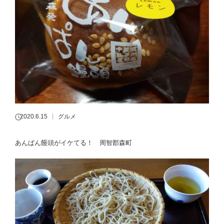
2020.6.15
グルメ
あんぱん饅頭がイケてる！ 周智郡森町