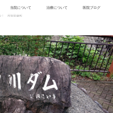
当院について
治療について
医院ブログ
め！ 周智郡森町