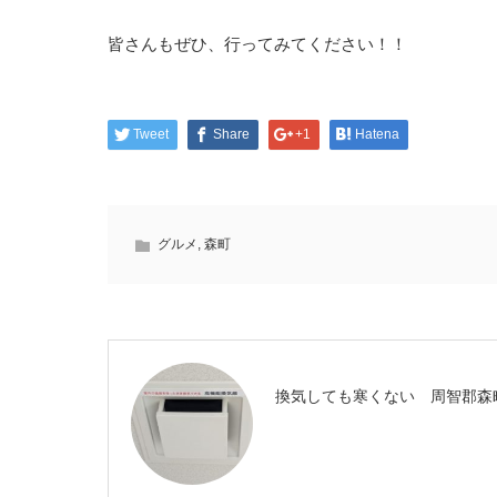
皆さんもぜひ、行ってみてください！！
Tweet
Share
+1
Hatena
グルメ
,
森町
換気しても寒くない 周智郡森