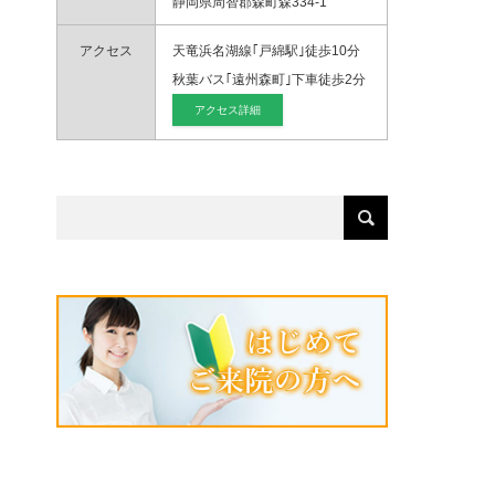
静岡県周智郡森町森334-1
アクセス
天竜浜名湖線｢戸綿駅｣徒歩10分
秋葉バス｢遠州森町｣下車徒歩2分
アクセス詳細