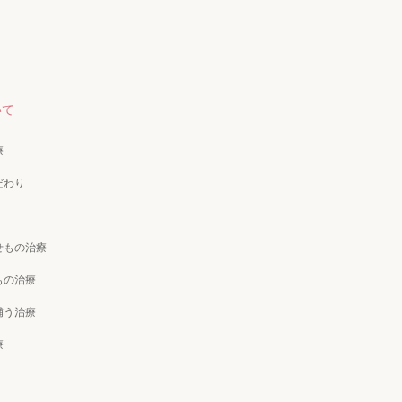
いて
療
だわり
せもの治療
もの治療
補う治療
療