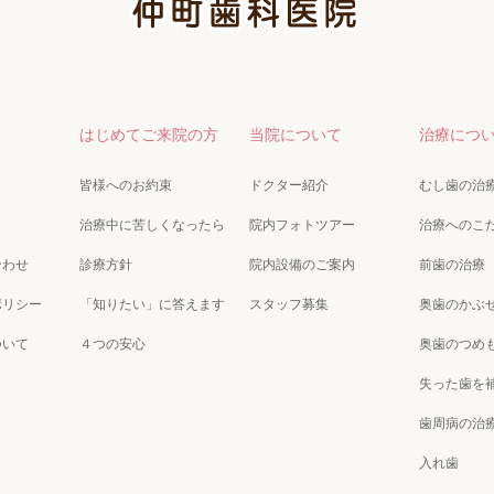
はじめてご来院の方
当院について
治療につ
皆様へのお約束
ドクター紹介
むし歯の治
治療中に苦しくなったら
院内フォトツアー
治療へのこ
合わせ
診療方針
院内設備のご案内
前歯の治療
ポリシー
「知りたい」に答えます
スタッフ募集
奥歯のかぶ
ついて
４つの安心
奥歯のつめ
失った歯を
歯周病の治
入れ歯