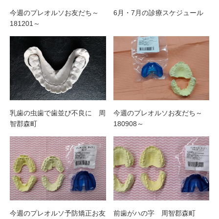
今週のプレオルソお友だち～
6月・7月の診療スケジュール
181201～
乳歯の虫歯で歯並び不良に 周
今週のプレオルソお友だち～
智郡森町
180908～
今週のプレオルソ予防矯正お友
前歯がハの字 周智郡森町