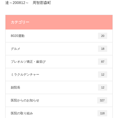
達～200812～ 周智郡森町
カテゴリー
8020運動
20
グルメ
18
プレオルソ矯正・歯並び
87
ミラクルデンチャー
12
副院長
12
医院からのお知らせ
327
医院の取り組み
118