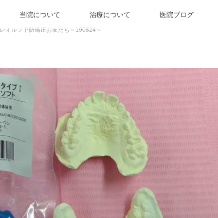
当院について
治療について
医院ブログ
レオルソ予防矯正お友だち～190824～