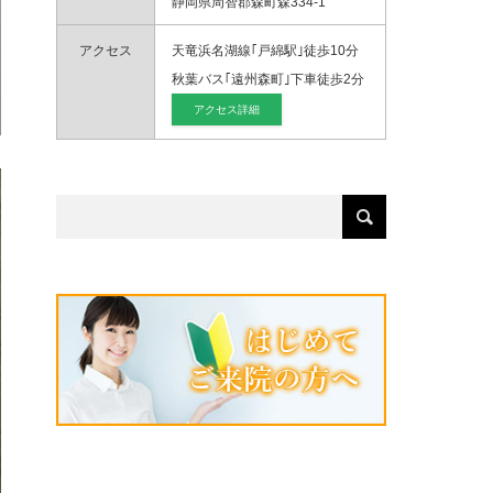
静岡県周智郡森町森334-1
アクセス
天竜浜名湖線｢戸綿駅｣徒歩10分
秋葉バス｢遠州森町｣下車徒歩2分
アクセス詳細