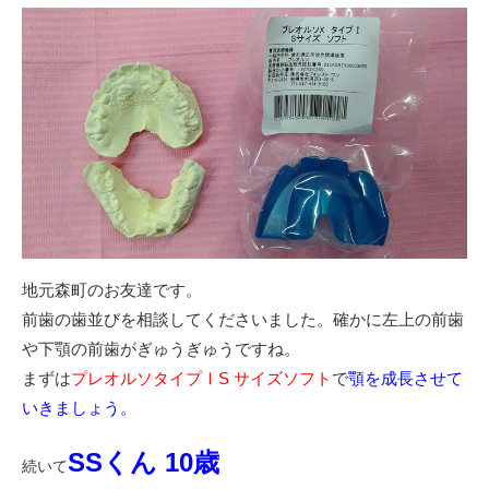
地元森町のお友達です。
前歯の歯並びを相談してくださいました。確かに左上の前歯
や下顎の前歯がぎゅうぎゅうですね。
まずは
プレオルソタイプⅠS サイズソフト
で
顎を成長させて
いきましょう。
SSくん 10歳
続いて