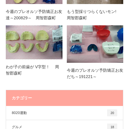
今週のプレオルソ予防矯正お友
もう型採りつらくないモン!
達～200829～ 周智郡森町
周智郡森町
わが子の前歯が V字型！ 周
今週のプレオルソ予防矯正お友
智郡森町
だち～191221～
カテゴリー
8020運動
20
グルメ
18