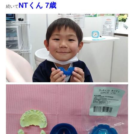
NTくん 7歳
続いて