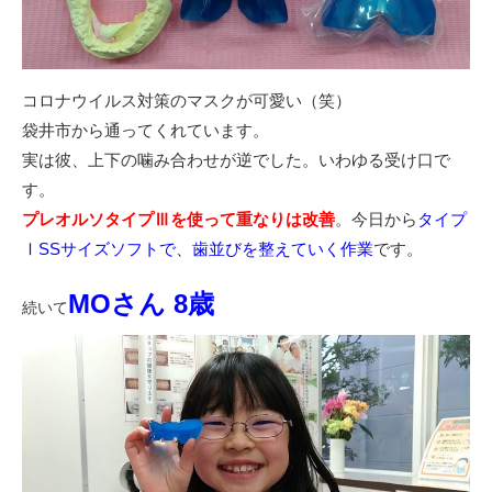
コロナウイルス対策のマスクが可愛い（笑）
袋井市から通ってくれています。
実は彼、上下の噛み合わせが逆でした。いわゆる受け口で
す。
プレオルソタイプⅢを使って重なりは改善
。今日から
タイプ
ⅠSSサイズソフトで、歯並びを整えていく作業
です。
MOさん 8歳
続いて