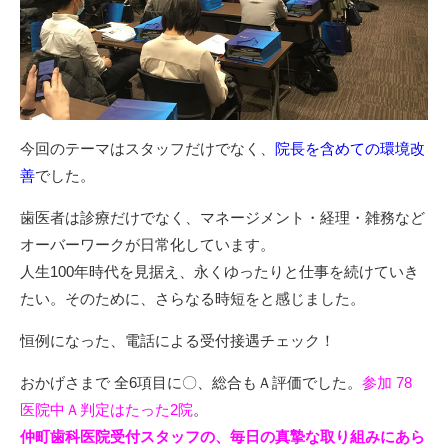
今回のテーマはスタッフだけでなく、
院長を含めての環境改
善
でした。
歯医者は診療だけでなく、マネージメント・経理・雑務など
オーバーワークが日常化しています。
人生100年時代を見据え、永くゆったりと仕事を続けていき
たい。そのために、さらなる時短をと感じました。
恒例になった、電話による受付接遇チェック！
おかげさまで 全6項目に〇、総合もＡ評価でした。
参加 78
医院中Ａ判定はたった2院
。
仲町歯科医院受付スタッフの、毎日の真摯な取り組みにあら