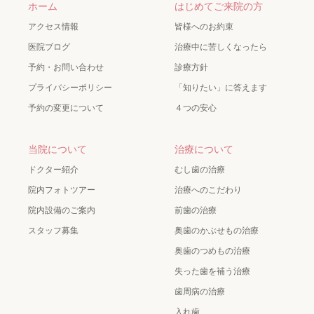
ホーム
はじめてご来院の方
アクセス情報
皆様へのお約束
医院ブログ
治療中に苦しくなったら
予約・お問い合わせ
診療方針
プライバシーポリシー
「知りたい」に答えます
予約の変更について
４つの安心
当院について
治療について
ドクター紹介
むし歯の治療
院内フォトツアー
治療へのこだわり
院内設備のご案内
前歯の治療
スタッフ募集
奥歯のかぶせもの治療
奥歯のつめもの治療
失った歯を補う治療
歯周病の治療
入れ歯