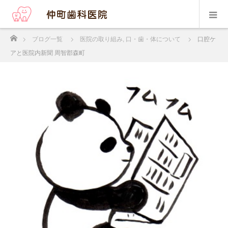
ホーム
ブログ一覧
医院の取り組み
,
口・歯・体について
口腔ケ
アと医院内新聞 周智郡森町