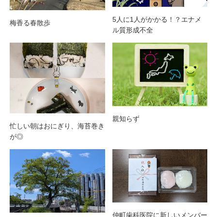
5人に1人がかかる！？エナメ
梅香る春散歩
ル質形成不全
親知らず
忙しい朝はおにぎり、海苔巻き
が◎
仲町歯科医院に新しいメンバー