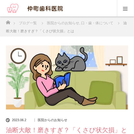
ホーム
ブログ一覧
医院からのお知らせ
,
口・歯・体について
油
断大敵！磨きすぎ？「くさび状欠損」とは
2023.06.2
医院からのお知らせ
油断大敵！磨きすぎ？「くさび状欠損」と