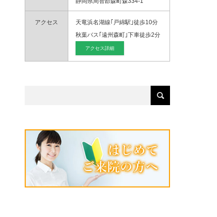
静岡県周智郡森町森334-1
アクセス
天竜浜名湖線｢戸綿駅｣徒歩10分
秋葉バス｢遠州森町｣下車徒歩2分
アクセス詳細