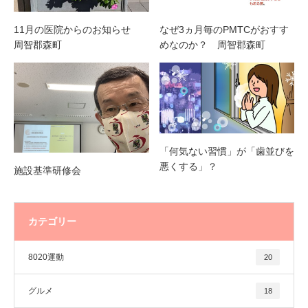
11月の医院からのお知らせ
なぜ3ヵ月毎のPMTCがおすす
周智郡森町
めなのか？ 周智郡森町
「何気ない習慣」が「歯並びを
悪くする」？
施設基準研修会
カテゴリー
8020運動
20
グルメ
18