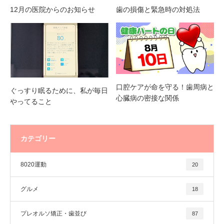
12月の医院からのお知らせ
歯の損傷と緊急時の対処法
口腔ケアが命を守る！歯周病と
ぐっすり眠るために、私が毎⽇
心臓病の密接な関係
やってること
カテゴリー
8020運動
20
グルメ
18
プレオルソ矯正・歯並び
87