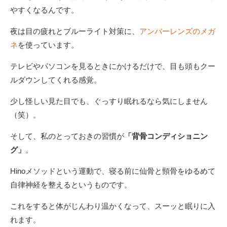
やすくなるんです。
夜は⽬の疲れとブルーライト対策に、
アンバーレンズのメガ
ネ
を使っています。
テレビやパソコンを⾒るときにかけるだけで、⽬も頭もクー
ルダウンしてくれる感覚。
少し怪しい⾒た⽬でも、ぐっすり眠れるなら気にしません
（笑）。
そして、私のとっておきの習慣が
「背⾻コンディショニン
グ」
。
Hinoメソッドという運動で、寝る前に仙⾻と頸⾻をゆるめて
⾃律神経を整えるというものです。
これをすると体がじんわり温かくなって、スーッと眠りに⼊
れます。