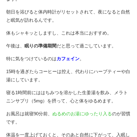
朝⽇を浴びると体内時計がリセットされて、夜になると⾃然
と眠気が訪れるんです。
体もシャキッとしますし、これは本当におすすめ。
午後は、
眠りの準備期間
だと思って過ごしています。
特に気をつけているのは
カフェイン
。
15時を過ぎたらコーヒーは控え、代わりにハーブティーや⽩
湯にしています。
寝る1時間前にははちみつを溶かした生姜湯を飲み、メラト
ニンサプリ（5mg）を摂って、⼼と体をゆるめます。
お⾵呂は就寝90分前、
ぬるめのお湯にゆったり⼊る
のが習慣
です。
体温を⼀度上げておくと、そのあと⾃然に下がって、⼊眠し