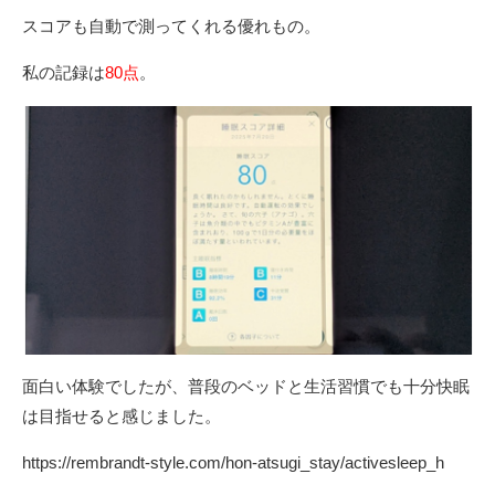
スコアも⾃動で測ってくれる優れもの。
私の記録は
80点
。
⾯⽩い体験でしたが、普段のベッドと⽣活習慣でも⼗分快眠
は⽬指せると感じました。
https://rembrandt-style.com/hon-atsugi_stay/activesleep_h