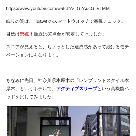
https://www.youtube.com/watch?v=G2AucGLV1MM
眠りの質は、Huaweiの
スマートウォッチ
で毎晩チェック。
⽬標は
85点
！最近は80点台が安定してきました。
スコアが⾒えると、ちょっとした達成感があって続けるモチ
ベーションにもなります。
ちなみに先⽇、神奈川県本厚⽊の「レンブラントスタイル本
厚⽊」というホテルで、
アクティブスリープ
という⾼機能ベ
ッドを試してみました。