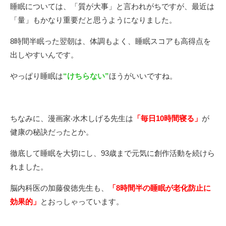
睡眠については、「質が⼤事」と⾔われがちですが、最近は
「量」もかなり重要だと思うようになりました。
8時間半眠った翌朝は、体調もよく、睡眠スコアも⾼得点を
出しやすいんです。
やっぱり睡眠は
“けちらない”
ほうがいいですね。
ちなみに、漫画家‧⽔⽊しげる先⽣は
「毎⽇10時間寝る」
が
健康の秘訣だったとか。
徹底して睡眠を⼤切にし、93歳まで元気に創作活動を続けら
れました。
脳内科医の加藤俊徳先⽣も、
「8時間半の睡眠が⽼化防⽌に
効果的」
とおっしゃっています。