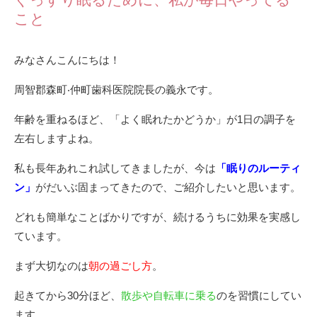
ぐっすり眠るために、私が毎⽇やってる
こと
みなさんこんにちは！
周智郡森町‧仲町⻭科医院院⻑の義永です。
年齢を重ねるほど、「よく眠れたかどうか」が1⽇の調⼦を
左右しますよね。
私も⻑年あれこれ試してきましたが、今は
「眠りのルーティ
ン」
がだいぶ固まってきたので、ご紹介したいと思います。
どれも簡単なことばかりですが、続けるうちに効果を実感し
ています。
まず⼤切なのは
朝の過ごし⽅
。
起きてから30分ほど、
散歩や⾃転⾞に乗る
のを習慣にしてい
ます。