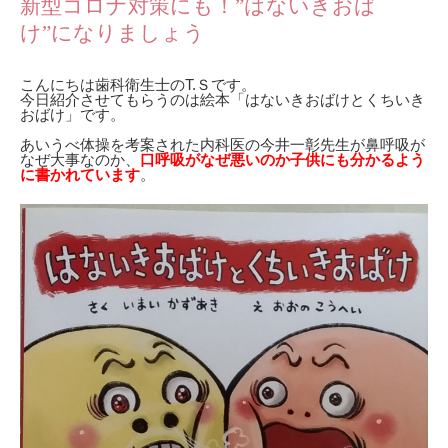
新型コロナ対策にも！”はないきおば
け”になりましょう
こんにちは歯科衛生士のT.Ｓです。
今日紹介させてもらうのは絵本「はないきおばけとくちいき
おばけ」です。
あいうべ体操を考案された内科医の今井一彰先生が鼻呼吸が
なぜ大事なのか、
口呼吸がなぜ悪いのか子供にも分かるよう
に書かれています
。