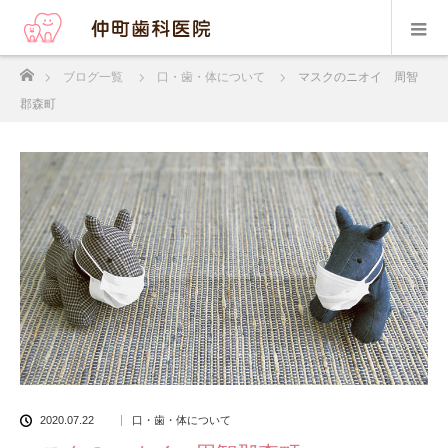
ホーム
ブログ一覧
口・歯・体について
マスクのニオイ 周智
郡森町
2020.07.22
口・歯・体について