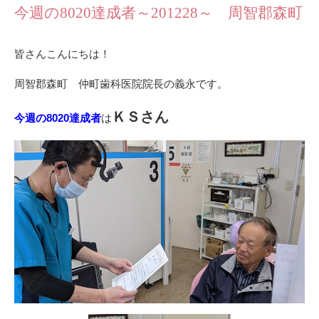
今週の8020達成者～201228～ 周智郡森町
皆さんこんにちは！
周智郡森町 仲町歯科医院院長の義永です。
ＫＳさん
今週の8020達成者
は