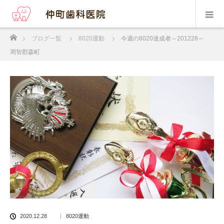
ホーム
ブログ一覧
8020運動
今週の8020達成者～201228～
周智郡森町
2020.12.28
8020運動