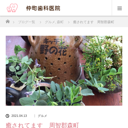
ホーム
ブログ一覧
グルメ
,
森町
癒されてます 周智郡森町
2021.04.13
グルメ
癒されてます 周智郡森町