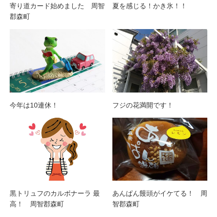
寄り道カード始めました 周智
夏を感じる！かき氷！！
郡森町
今年は10連休！
フジの花満開です！
黒トリュフのカルボナーラ 最
あんぱん饅頭がイケてる！ 周
高！ 周智郡森町
智郡森町