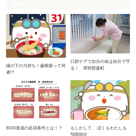
関連記事
口腔ケアで自分の命は自分で守
縁の下の力持ち！歯根膜って何
る！ 周智郡森町
者!?
8020達成の必須条件とは！？
もしかして、 ぼくもわたしも
顎関節症