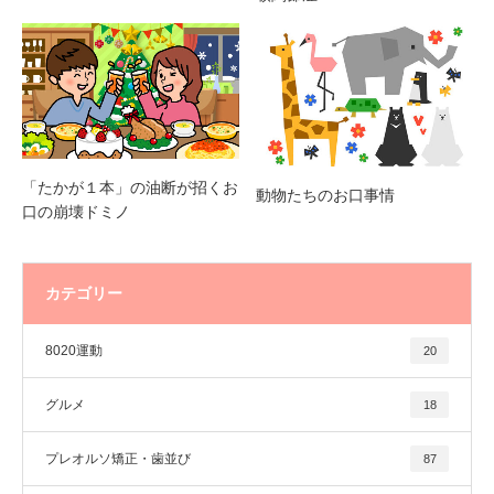
「たかが１本」の油断が招くお
動物たちのお口事情
口の崩壊ドミノ
カテゴリー
8020運動
20
グルメ
18
プレオルソ矯正・歯並び
87