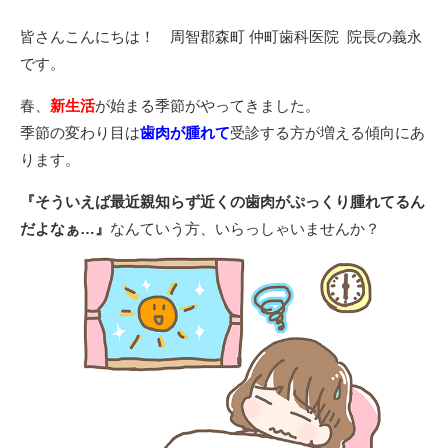
皆さんこんにちは！ 周智郡森町 仲町歯科医院 院長の義永
です。
春、
新生活
が始まる季節がやってきました。
季節の変わり目は
歯肉が腫れて
受診する方が増える傾向にあ
ります。
『そういえば最近親知らず近くの歯肉がぷっくり腫れてるん
だよなぁ…
』
なんていう方、いらっしゃいませんか？