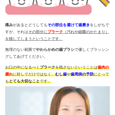
痛み
があるとどうしても
その部位を避けて歯磨き
をしがちで
すが、それは
その部分に
プラーク
（汚れや細菌のかたまり）
を残してしまうということです。
無理のない範囲で
やわらかめの歯ブラシ
で優しくブラッシン
グしてあげてください。
お口の中になるべく
プラーク
を残さないということは
歯肉の
腫れ
に対してだけではなく、
むし歯
や
歯周病の予防
にとって
も
とても大切なこと
です。