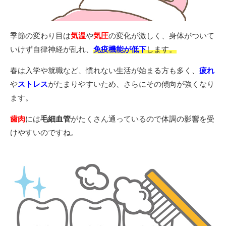
季節の変わり目は
気温
や
気圧
の変化が激しく、身体がついて
いけず自律神経が乱れ、
免疫機能が低下
します。
春は入学や就職など、慣れない生活が始まる方も多く、
疲れ
や
ストレス
がたまりやすいため、さらにその傾向が強くなり
ます。
歯肉
には
毛細血管
がたくさん通っているので体調の影響を受
けやすいのですね。