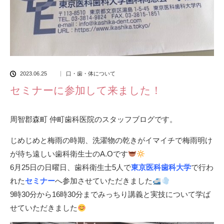
2023.06.25
口・歯・体について
セミナーに参加して来ました！
周智郡森町 仲町歯科医院のスタッフブログです。
じめじめと梅雨の時期、洗濯物の乾きがイマイチで梅雨明け
が待ち遠しい歯科衛生士のA.Oです
6月25日の日曜日、歯科衛生士5人で
東京医科歯科大学
で行わ
れた
セミナー
へ参加させていただきました
9時30分から16時30分までみっちり講義と実技について学ば
せていただきました