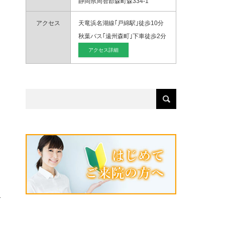
静岡県周智郡森町森334-1
アクセス
天竜浜名湖線｢戸綿駅｣徒歩10分
秋葉バス｢遠州森町｣下車徒歩2分
アクセス詳細