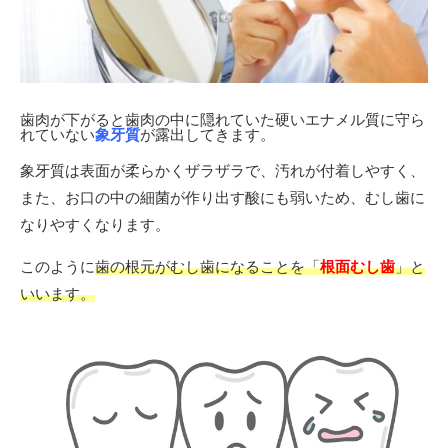
歯肉が下がると歯肉の中に隠れていた硬いエナメル質に守ら
れていない
象牙質
が露出
してきます。
象牙質は表面が柔らかくザラザラで、汚れが付着しやすく、
また、お口の中の細菌が作り出す酸にも弱いため、むし歯に
なりやすくなります。
このように
歯の
根元がむし歯になることを「
根面むし歯
」と
いいます。