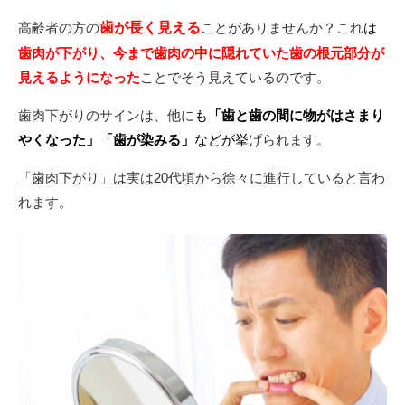
高齢者の方の
歯が長く見える
ことがありませんか？これ
は
歯肉が下がり、今まで歯肉の中に隠れていた歯の根元部分が
見えるようになった
ことでそう見えているのです。
歯肉下がりのサインは、他に
も
「
歯
と歯の間に物がはさまり
やくなった」「歯が染みる」
などが挙
げられます。
「歯肉下がり」は実は20代頃から徐々に進行している
と言わ
れます。