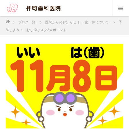
ホーム
ブログ一覧
医院からのお知らせ
,
口・歯・体について
予
防しよう！ むし歯リスク3大ポイント