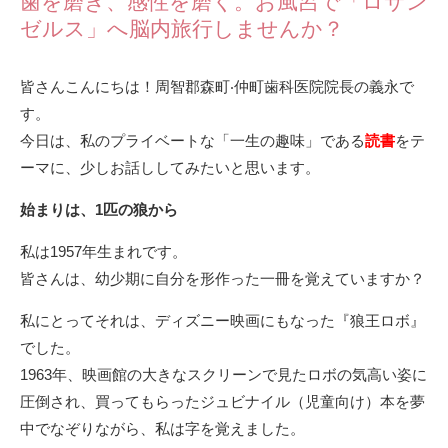
⻭を磨き、感性を磨く。お⾵呂で「ロサン
ゼルス」へ脳内旅⾏しませんか？
皆さんこんにちは！周智郡森町‧仲町⻭科医院院⻑の義永で
す。
今⽇は、私のプライベートな「⼀⽣の趣味」である
読書
をテ
ーマに、少しお話ししてみたいと思います。
始まりは、1匹の狼から
私は1957年⽣まれです。
皆さんは、幼少期に⾃分を形作った⼀冊を覚えていますか？
私にとってそれは、ディズニー映画にもなった『狼王ロボ』
でした。
1963年、映画館の⼤きなスクリーンで⾒たロボの気⾼い姿に
圧倒され、買ってもらったジュビナイル（児童向け）本を夢
中でなぞりながら、私は字を覚えました。