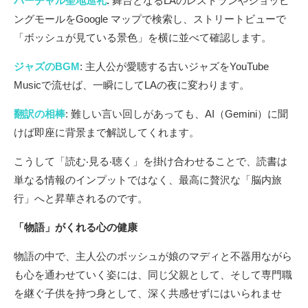
バーチャル聖地巡礼
:
舞台となるLAのレストランやショッピ
ングモールをGoogle マップで検索し、ストリートビューで
「ボッシュが⾒ている景⾊」を横に並べて確認します。
ジャズのBGM
: 主⼈公が愛聴する古いジャズをYouTube
Musicで流せば、⼀瞬にしてLAの夜に変わります。
翻訳の相棒
: 難しい⾔い回しがあっても、AI（Gemini）に聞
けば即座に背景まで解説してくれます。
こうして「読む‧⾒る‧聴く」を掛け合わせることで、読書は
単なる情報のインプットではなく、最⾼に贅沢な「脳内旅
⾏」へと昇華されるのです。
「物語」がくれる⼼の健康
物語の中で、主⼈公のボッシュが娘のマディと不器⽤ながら
も⼼を通わせていく姿には、同じ⽗親として、そして専⾨職
を継ぐ⼦供を持つ⾝として、深く共感せずにはいられませ