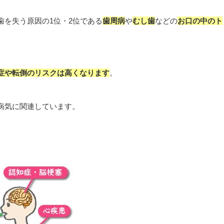
歯を失う原因の1位・2位である
歯周病
や
むし歯
などの
お口の中のト
症や転倒のリスクは高くなります
。
病気に関連しています。