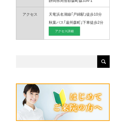
静岡県周智郡森町森334-1
アクセス
天竜浜名湖線｢戸綿駅｣徒歩10分
秋葉バス｢遠州森町｣下車徒歩2分
アクセス詳細