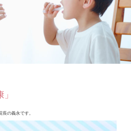
康」
院長の義永です。