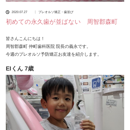
2020.07.27
プレオルソ矯正・歯並び
初めての永久歯が並ばない 周智郡森町
皆さんこんにちは！
周智郡森町 仲町歯科医院 院長の義永です。
今週のプレオルソ予防矯正お友達を紹介します。
EIくん 7歳