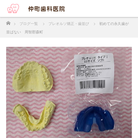
ホーム
ブログ一覧
プレオルソ矯正・歯並び
初めての永久歯が
並ばない 周智郡森町