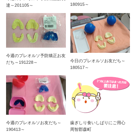
180915～
達～201105～
今週のプレオルソ予防矯正お友
今日のプレオルソお友だち～
だち～191228～
180517～
今週のプレオルソお友だち～
歯ぎしり食いしばりにご用心
190413～
周智郡森町